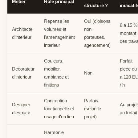
Metier
Role principal
structure ?
indicatif
Repense les
Oui (cloisons
8 a 15 %
Architecte
volumes et
non
montant
d'interieur
l'amenagement
porteuses,
des trav
interieur
agencement)
Couleurs,
Forfait
Decorateur
mobilier,
piece ou
Non
d'interieur
ambiance et
a 120 E
finitions
/ h
Conception
Parfois
Designer
Au projet
fonctionnelle et
(selon le
d'espace
au forfait
usage d'un lieu
projet)
Harmonie