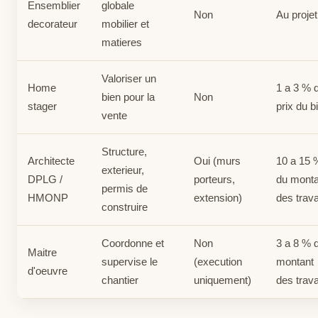
Ensemblier
globale
Non
Au projet
decorateur
mobilier et
matieres
Valoriser un
Home
1 a 3 % 
bien pour la
Non
stager
prix du b
vente
Structure,
Architecte
Oui (murs
10 a 15 
exterieur,
DPLG /
porteurs,
du monta
permis de
HMONP
extension)
des trav
construire
Coordonne et
Non
3 a 8 % 
Maitre
supervise le
(execution
montant
d'oeuvre
chantier
uniquement)
des trav