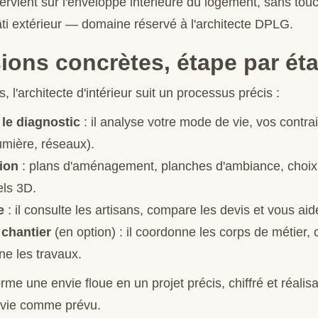
ntervient sur l'enveloppe intérieure du logement, sans touc
âti extérieur — domaine réservé à l'architecte DPLG.
ions concrètes, étape par ét
, l'architecte d'intérieur suit un processus précis :
 le diagnostic
: il analyse votre mode de vie, vos contrain
umière, réseaux).
ion
: plans d'aménagement, planches d'ambiance, choix
els 3D.
e
: il consulte les artisans, compare les devis et vous aide
 chantier
(en option) : il coordonne les corps de métier, c
ne les travaux.
forme une envie floue en un projet précis, chiffré et réalis
e vie comme prévu.