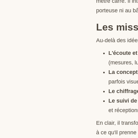
mètre carré. Il i
porteuse ni au b
Les miss
Au-delà des idées
L'écoute et
(mesures, l
La concept
parfois visu
Le chiffrag
Le suivi de
et réception
En clair, il trans
à ce qu'il prenn