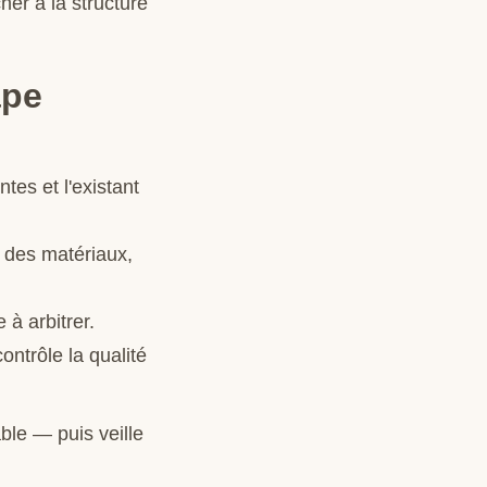
her à la structure
ape
tes et l'existant
 des matériaux,
 à arbitrer.
ontrôle la qualité
able — puis veille