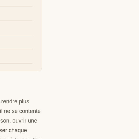
s rendre plus
il ne se contente
ison, ouvrir une
enser chaque