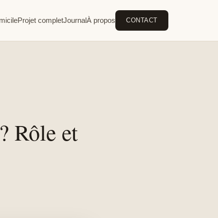
micile
Projet complet
Journal
À propos
CONTACT
 ? Rôle et