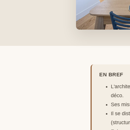
EN BREF
L'archit
déco.
Ses miss
Il se di
(structu