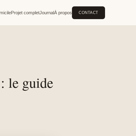
micile
Projet complet
Journal
À propos
CONTACT
 le guide