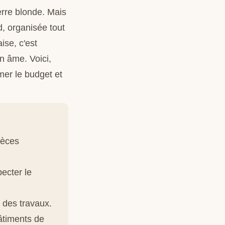
erre blonde. Mais
d, organisée tout
se, c'est
on âme. Voici,
mer le budget et
ièces
pecter le
 des travaux.
âtiments de