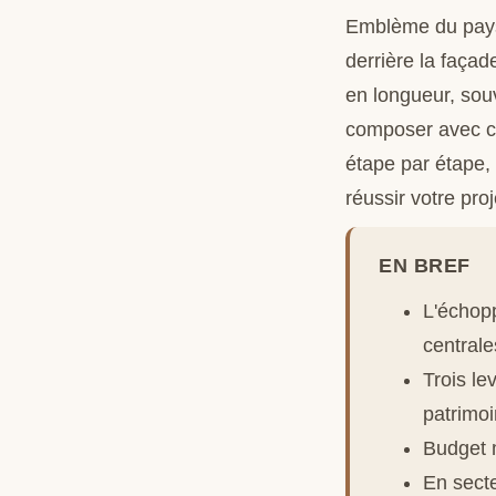
Emblème du paysa
derrière la façad
en longueur, sou
composer avec ce 
étape par étape, 
réussir votre pro
EN BREF
L'échopp
central
Trois le
patrimoi
Budget m
En sect