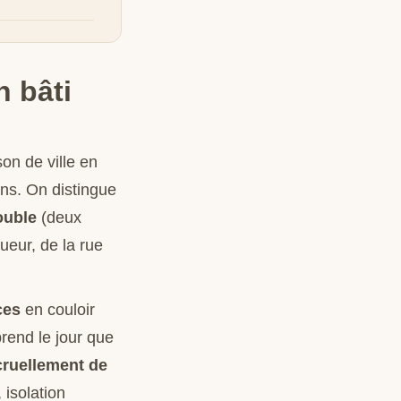
 bâti
on de ville en
ens. On distingue
ouble
(deux
ueur, de la rue
ces
en couloir
prend le jour que
cruellement de
 isolation