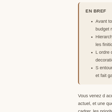
EN BREF
Avant to
budget r
Hierarch
les finit
L ordre 
decorati
S entour
et fait 
Vous venez d acq
actuel, et une qu
cadrer, les priori