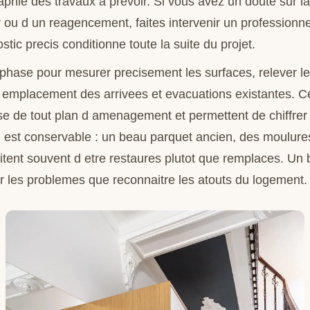
phie des travaux a prevoir. Si vous avez un doute sur la 
 ou d un reagencement, faites intervenir un professionne
tic precis conditionne toute la suite du projet.
e phase pour mesurer precisement les surfaces, relever l
 l emplacement des arrivees et evacuations existantes. C
se de tout plan d amenagement et permettent de chiffrer j
 est conservable : un beau parquet ancien, des moulur
itent souvent d etre restaures plutot que remplaces. Un 
er les problemes que reconnaitre les atouts du logement.