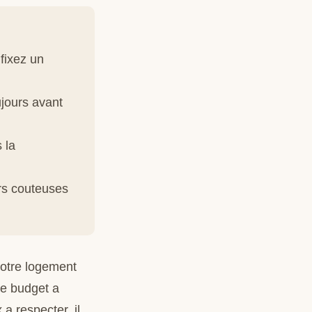
fixez un
ujours avant
 la
urs couteuses
votre logement
le budget a
 a respecter, il