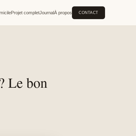
micile
Projet complet
Journal
À propos
CONTACT
? Le bon