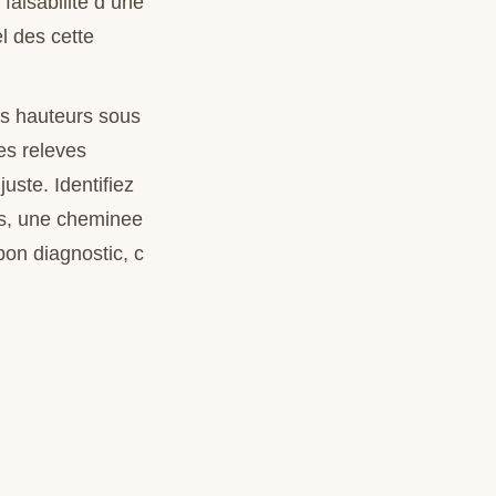
faisabilite d une
l des cette
es hauteurs sous
es releves
uste. Identifiez
es, une cheminee
bon diagnostic, c