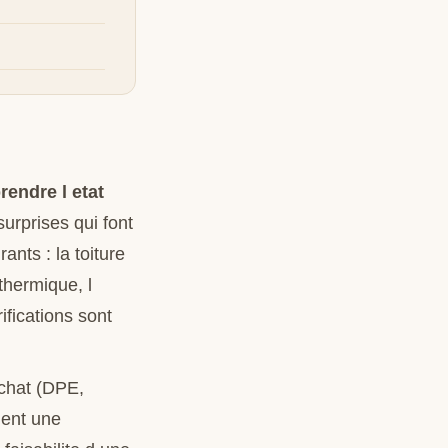
endre l etat
urprises qui font
ants : la toiture
 thermique, l
ifications sont
achat (DPE,
nent une