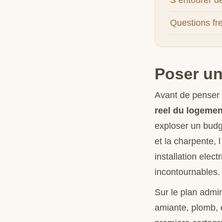
S entourer d
Questions fr
Poser un
Avant de penser 
reel du logemen
exploser un budge
et la charpente, l
installation elec
incontournables.
Sur le plan admin
amiante, plomb, e